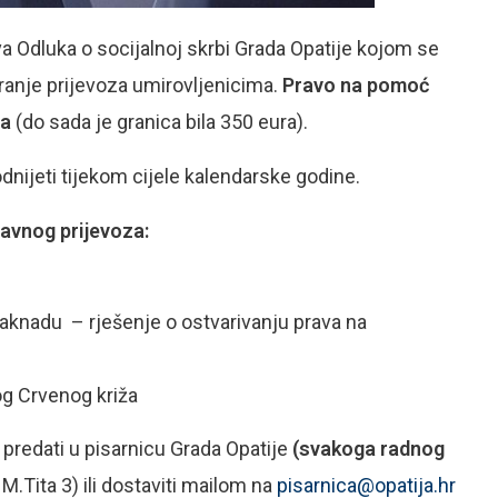
a Odluka o socijalnoj skrbi Grada Opatije kojom se
ranje prijevoza umirovljenicima.
Pravo na pomoć
ra
(do sada je granica bila 350 eura).
nijeti tijekom cijele kalendarske godine.
javnog prijevoza:
naknadu – rješenje o ostvarivanju prava na
kog Crvenog križa
redati u pisarnicu Grada Opatije
(svakoga radnog
 M.Tita 3) ili dostaviti mailom na
pisarnica@opatija.hr