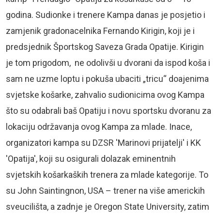
godina. Sudionke i trenere Kampa danas je posjetio i
zamjenik gradonacelnika Fernando Kirigin, koji je i
predsjednik Športskog Saveza Grada Opatije. Kirigin
je tom prigodom, ne odolivši u dvorani da ispod koša i
sam ne uzme loptu i pokuša ubaciti „tricu“ doajenima
svjetske košarke, zahvalio sudionicima ovog Kampa
što su odabrali baš Opatiju i novu sportsku dvoranu za
lokaciju održavanja ovog Kampa za mlade. Inace,
organizatori kampa su DZSR 'Marinovi prijatelji' i KK
'Opatija', koji su osigurali dolazak eminentnih
svjetskih košarkaških trenera za mlade kategorije. To
su John Saintingnon, USA – trener na više americkih
sveucilišta, a zadnje je Oregon State University, zatim