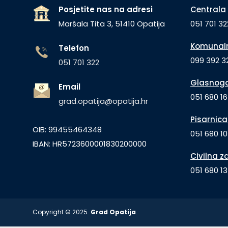
Posjetite nas na adresi
Centrala
Maršala Tita 3, 51410 Opatija
051 701 32
Komunaln
Telefon
099 392 32
051 701 322
Glasnogo
Email
051 680 1
grad.opatija@opatija.hr
Pisarnica
OIB: 99455464348
051 680 10
IBAN: HR5723600001830200000
Civilna z
051 680 1
Copyright © 2025.
Grad Opatija
.