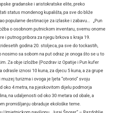
opske gradanske i aristokratske elite, preko
žati status mondenog kupališta, pa sve do bliže
 kao popularne destinacije za izlaske i zabavu… „Pun
e izložba o osobnom putnickom inventaru, svemu onome
 i putnog pribora za njegu brkova s kraja 19.
ridesetih godina 20. stoljeca, pa sve do tockastih,
što nosimo sa sobom na put odraz je onoga što se u to
im. Za obje izložbe (Pozdrav iz Opatije i Pun kufer
za odrasle iznosi 10 kuna, za djecu 5 kuna, a za grupe
muzej turizma i ovoga je ljeta “otvorio” svoju
d oko 4 metra, na pjeskovitom dijelu podmorja
lina, na udaljenosti od oko 30 metara od obale, a
nom promišljanju obraduje ekološke teme.
u Umjetnickom paviljonu „Juraj Šporer“ – Razdoblje