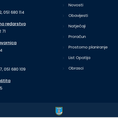
Novosti
2, 051 680 114
Obavijesti
o redarstvo
Natječaji
 71
Proračun
vornica
Prostorno planiranje
64
List Opatija
Obrasci
7, 051 680 109
aštita
35