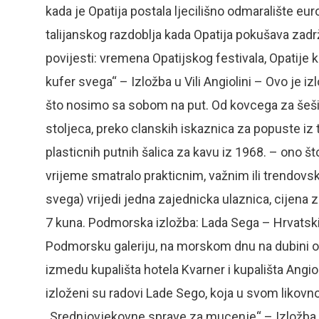
kada je Opatija postala ljecilišno odmaralište eur
talijanskog razdoblja kada Opatija pokušava zadr
povijesti: vremena Opatijskog festivala, Opatije
kufer svega“ – Izložba u Vili Angiolini – Ovo j
što nosimo sa sobom na put. Od kovcega za šešire
stoljeca, preko clanskih iskaznica za popuste iz t
plasticnih putnih šalica za kavu iz 1968. – ono 
vrijeme smatralo prakticnim, važnim ili trendovsk
svega) vrijedi jedna zajednicka ulaznica, cijena 
7 kuna. Podmorska izložba: Lada Sega – Hrvatski 
Podmorsku galeriju, na morskom dnu na dubini o
izmedu kupališta hotela Kvarner i kupališta Angio
izloženi su radovi Lade Sego, koja u svom likov
„Srednjovjekovne sprave za mucenje“ – Izložba 