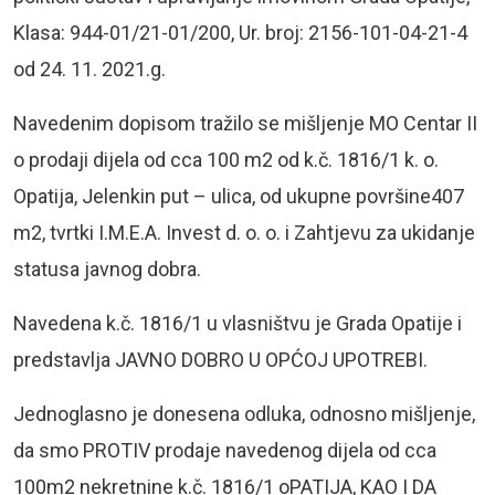
Klasa: 944-01/21-01/200, Ur. broj: 2156-101-04-21-4
od 24. 11. 2021.g.
Navedenim dopisom tražilo se mišljenje MO Centar II
o prodaji dijela od cca 100 m2 od k.č. 1816/1 k. o.
Opatija, Jelenkin put – ulica, od ukupne površine407
m2, tvrtki I.M.E.A. Invest d. o. o. i Zahtjevu za ukidanje
statusa javnog dobra.
Navedena k.č. 1816/1 u vlasništvu je Grada Opatije i
predstavlja JAVNO DOBRO U OPĆOJ UPOTREBI.
Jednoglasno je donesena odluka, odnosno mišljenje,
da smo PROTIV prodaje navedenog dijela od cca
100m2 nekretnine k.č. 1816/1 oPATIJA, KAO I DA