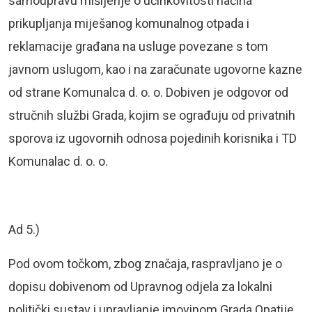
samoupravu mišljenje o učinkovitosti načina
prikupljanja miješanog komunalnog otpada i
reklamacije građana na usluge povezane s tom
javnom uslugom, kao i na zaračunate ugovorne kazne
od strane Komunalca d. o. o. Dobiven je odgovor od
stručnih službi Grada, kojim se ograđuju od privatnih
sporova iz ugovornih odnosa pojedinih korisnika i TD
Komunalac d. o. o.
Ad 5.)
Pod ovom točkom, zbog značaja, raspravljano je o
dopisu dobivenom od Upravnog odjela za lokalni
politički sustav i upravljanje imovinom Grada Opatije,