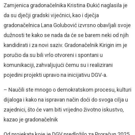
Zamjenica gradonačelnika Kristina Đukić naglasila je
da su dječji gradski vijećnici, kao i dječja
gradonačelnica Lana Golubović izvrsno obavljali svoje
dužnosti te kako se nada da će se barem neki od njih
kandidirati i za novi saziv. Gradonačelnik Kirigin im je
poručio da su bili vrlo otvoreni i spontani u
komunikaciji, zahvaljujući čemu su i realizirani
pojedini projekti upravo na inicijativu DGV-a.
– Naučili ste mnogo o demokratskom procesu, kulturi
dijaloga i kako na ispravan način doći do svoga cilja u
zajednici, što će vam biti vrijedno životno iskustvo,
kazao je gradonačelnik
Od projekata koje je DGV predložilo za Proračun 2025.