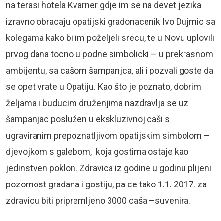
na terasi hotela Kvarner gdje im se na devet jezika
izravno obracaju opatijski gradonacenik Ivo Dujmic sa
kolegama kako bi im poželjeli srecu, te u Novu uplovili
prvog dana tocno u podne simbolicki – u prekrasnom
ambijentu, sa cašom šampanjca, ali i pozvali goste da
se opet vrate u Opatiju. Kao što je poznato, dobrim
željama i buducim druženjima nazdravlja se uz
šampanjac poslužen u ekskluzivnoj caši s
ugraviranim prepoznatljivom opatijskim simbolom –
djevojkom s galebom, koja gostima ostaje kao
jedinstven poklon. Zdravica iz godine u godinu plijeni
pozornost gradana i gostiju, pa ce tako 1.1. 2017. za
zdravicu biti pripremljeno 3000 caša –suvenira.