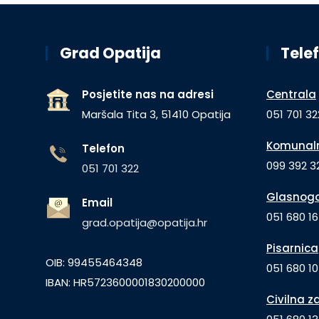
Grad Opatija
Telef
Posjetite nas na adresi
Centrala
Maršala Tita 3, 51410 Opatija
051 701 32
Komunaln
Telefon
099 392 32
051 701 322
Glasnogo
Email
051 680 1
grad.opatija@opatija.hr
Pisarnica
OIB: 99455464348
051 680 10
IBAN: HR5723600001830200000
Civilna z