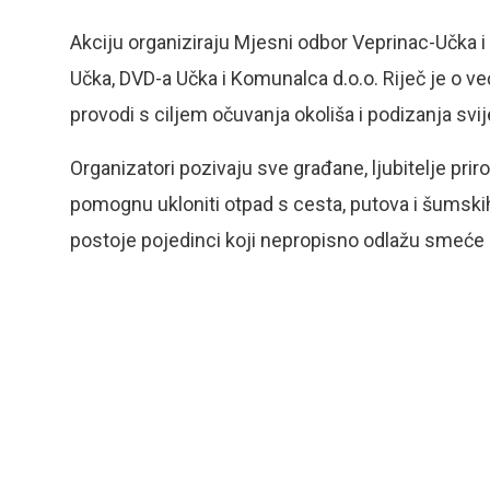
Akciju organiziraju Mjesni odbor Veprinac-Učka i
Učka, DVD-a Učka i Komunalca d.o.o. Riječ je o već
provodi s ciljem očuvanja okoliša i podizanja sv
Organizatori pozivaju sve građane, ljubitelje priro
pomognu ukloniti otpad s cesta, putova i šumskih
postoje pojedinci koji nepropisno odlažu smeće u