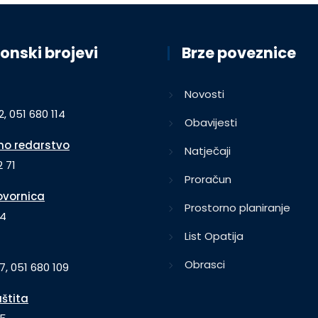
onski brojevi
Brze poveznice
Novosti
2, 051 680 114
Obavijesti
o redarstvo
Natječaji
 71
Proračun
vornica
Prostorno planiranje
64
List Opatija
Obrasci
7, 051 680 109
aštita