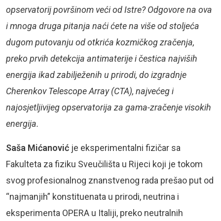
opservatorij površinom veći od Istre? Odgovore na ova
i mnoga druga pitanja naći ćete na više od stoljeća
dugom putovanju od otkrića kozmičkog zračenja,
preko prvih detekcija antimaterije i čestica najviših
energija ikad zabilježenih u prirodi, do izgradnje
Cherenkov Telescope Array (CTA), najvećeg i
najosjetljivijeg opservatorija za gama-zračenje visokih
energija.
Saša Mićanović
je eksperimentalni fizičar sa
Fakulteta za fiziku Sveučilišta u Rijeci koji je tokom
svog profesionalnog znanstvenog rada prešao put od
“najmanjih” konstituenata u prirodi, neutrina i
eksperimenta OPERA u Italiji, preko neutralnih