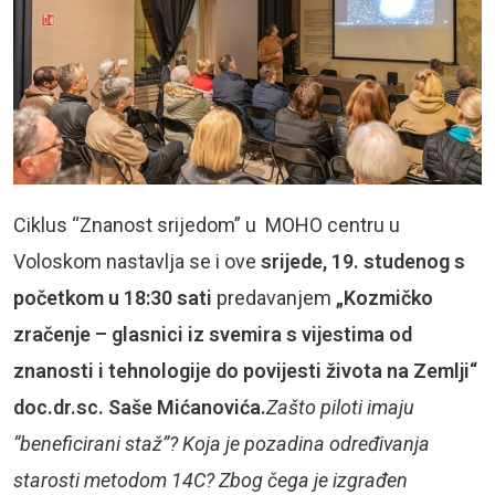
Ciklus “Znanost srijedom” u MOHO centru u
Voloskom nastavlja se i ove
srijede, 19. studenog s
početkom u 18:30 sati
predavanjem
„Kozmičko
zračenje – glasnici iz svemira s vijestima od
znanosti i tehnologije do povijesti života na Zemlji“
doc.dr.sc. Saše Mićanovića.
Zašto piloti imaju
“beneficirani staž”? Koja je pozadina određivanja
starosti metodom 14C? Zbog čega je izgrađen