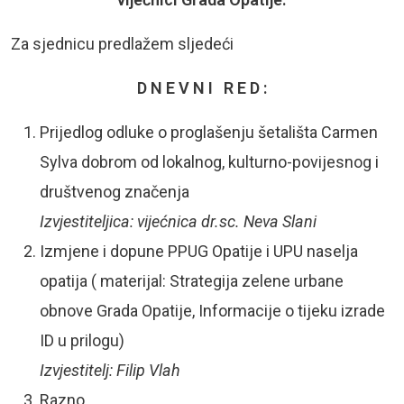
Za sjednicu predlažem sljedeći
D N E V N I R E D :
Prijedlog odluke o proglašenju šetališta Carmen
Sylva dobrom od lokalnog, kulturno-povijesnog i
društvenog značenja
Izvjestiteljica: vijećnica dr.sc. Neva Slani
Izmjene i dopune PPUG Opatije i UPU naselja
opatija ( materijal: Strategija zelene urbane
obnove Grada Opatije, Informacije o tijeku izrade
ID u prilogu)
Izvjestitelj: Filip Vlah
Razno.