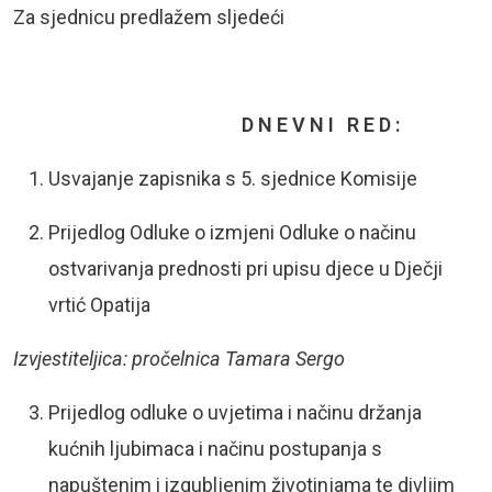
Za sjednicu predlažem sljedeći
D N E V N I R E D :
Usvajanje zapisnika s 5. sjednice Komisije
Prijedlog Odluke o izmjeni Odluke o načinu
ostvarivanja prednosti pri upisu djece u Dječji
vrtić Opatija
Izvjestiteljica: pročelnica Tamara Sergo
Prijedlog odluke o uvjetima i načinu držanja
kućnih ljubimaca i načinu postupanja s
napuštenim i izgubljenim životinjama te divljim