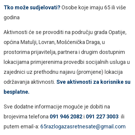
Tko može sudjelovati?
Osobe koje imaju 65 ili više
godina
Aktivnosti će se provoditi na području grada Opatije,
općina Matulji, Lovran, Mošćenička Draga, u
prostorima prijavitelja, partnera i drugim dostupnim
lokacijama primjerenima provedbi socijalnih usluga u
zajednici uz prethodnu najavu (promjene) lokacija
održavanja aktivnosti.
Sve aktivnosti za korisnike su
besplatne.
Sve dodatne informacije moguće je dobiti na
brojevima telefona
091 946 2082
i
091 227 3003
ili
putem email-a:
65razlogazasretnesate@gmail.com