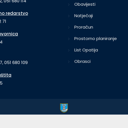
2, 051 680 114
Obavijesti
o redarstvo
Natječaji
 71
Proračun
vornica
Prostorno planiranje
64
List Opatija
Obrasci
7, 051 680 109
aštita
35