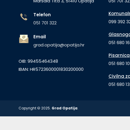
Maršala Tita 3, 51410 Opatija
051 701 32
Komunaln
Telefon
099 392 32
051 701 322
Glasnogo
Email
051 680 1
grad.opatija@opatija.hr
Pisarnica
OIB: 99455464348
051 680 10
IBAN: HR5723600001830200000
Civilna z
051 680 1
Copyright © 2025.
Grad Opatija
.