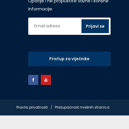
Opatije i ne propustite važne i korisne
informacije.
Pristup za vijećnike
Pravila privatnosti
Pristupačnost mrežnih stranica