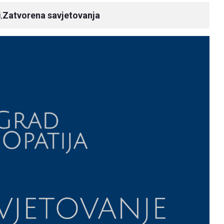
i
Zatvorena savjetovanja
,