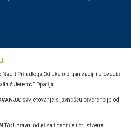
u
:
Nacrt Prijedloga
Odluke o organizaciji i provedbi
linić Jeretov“ Opatija
OVANJA:
savjetovanje s javnošću otvoreno je od
ENTA:
Upravni odjel za financije i društvene