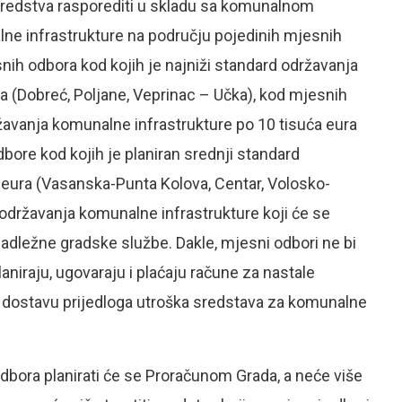
 sredstva rasporediti u skladu sa komunalnom
e infrastrukture na području pojedinih mjesnih
ih odbora kod kojih je najniži standard održavanja
a (Dobreć, Poljane, Veprinac – Učka), kod mjesnih
ržavanja komunalne infrastrukture po 10 tisuća eura
dbore kod kojih je planiran srednji standard
 eura (Vasanska-Punta Kolova, Centar, Volosko-
e održavanja komunalne infrastrukture koji će se
u nadležne gradske službe. Dakle, mjesni odbori ne bi
niraju, ugovaraju i plaćaju račune za nastale
a dostavu prijedloga utroška sredstava za komunalne
bora planirati će se Proračunom Grada, a neće više