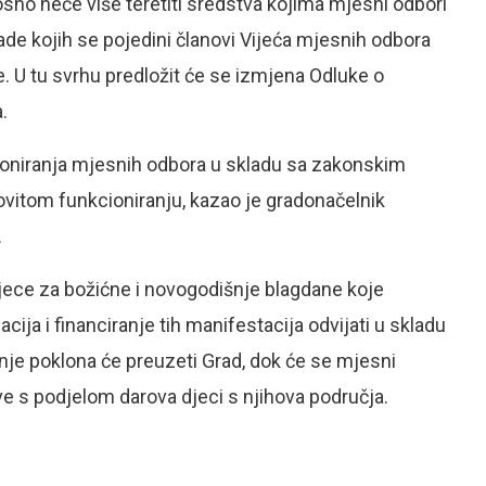
osno neće više teretiti sredstva kojima mjesni odbori
de kojih se pojedini članovi Vijeća mjesnih odbora
. U tu svrhu predložit će se izmjena Odluke o
.
kcioniranja mjesnih odbora u skladu sa zakonskim
ovitom funkcioniranju, kazao je gradonačelnik
.
 djece za božićne i novogodišnje blagdane koje
ija i financiranje tih manifestacija odvijati u skladu
anje poklona će preuzeti Grad, dok će se mjesni
ave s podjelom darova djeci s njihova područja.