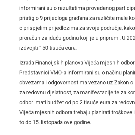
informirani su o rezultatima provedenog participa
pristiglo 9 prijedloga građana za različite male 
o prispjelim prijedlozima za svoje područje, kak
proračun za iduću godinu koji je u pripremi. U 20
izdvojiti 150 tisuća eura.
Izrada Financijskih planova Vijeća mjesnih odbora
Predstavnici VMO-a informirani su o načinu planira
obvezama i odgovornostima vezano uz Zakon o p
za redovnu djelatnost, za manifestacije te za k
odbor imati budžet od po 2 tisuće eura za redovnu
Vijeća mjesnih odbora trebaju planirati troškove 
to do 15. listopada ove godine.