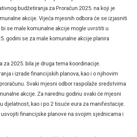
tivnog budžetiranja za Proračun 2025. na koji je
komunalne akcije. Vijeća mjesnih odbora će se izjasniti
o bi se male komunalne akcije mogle uvrstiti u
25. godini se za male komunalne akcije planira
 za 2025. bila je druga tema koordinacije.
nja i izrade financijskih planova, kao i o njihovim
roračunu. Svaki mjesni odbor raspolaže sredstvima
omunalne akcije. Za narednu godinu svaki će mjesni
 djelatnost, kao i po 2 tisuće eura za manifestacije.
i usvojiti financijske planove na svojim sjednicama i