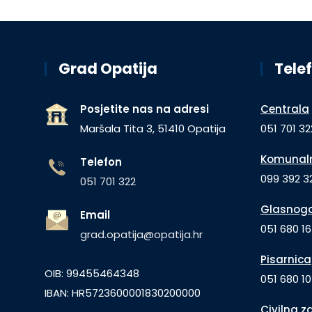
Grad Opatija
Telef
Posjetite nas na adresi
Centrala
Maršala Tita 3, 51410 Opatija
051 701 32
Komunaln
Telefon
099 392 32
051 701 322
Glasnogo
Email
051 680 1
grad.opatija@opatija.hr
Pisarnica
OIB: 99455464348
051 680 10
IBAN: HR5723600001830200000
Civilna z