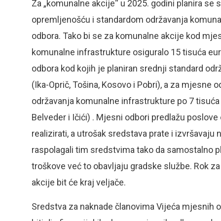
Za „komunalne akcije“ u 2025. godini planira se
opremljenošću i standardom održavanja komunaln
odbora. Tako bi se za komunalne akcije kod mjesn
komunalne infrastrukture osiguralo 15 tisuća eur
odbora kod kojih je planiran srednji standard od
(Ika-Oprič, Tošina, Kosovo i Pobri), a za mjesne o
održavanja komunalne infrastrukture po 7 tisuća
Belveder i Ičići) . Mjesni odbori predlažu poslov
realizirati, a utrošak sredstava prate i izvršavaj
raspolagali tim sredstvima tako da samostalno pla
troškove već to obavljaju gradske službe. Rok z
akcije bit će kraj veljače.
Sredstva za naknade članovima Vijeća mjesnih od