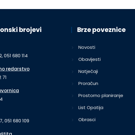
onski brojevi
Brze poveznice
Novosti
2, 051 680 114
Obavijesti
o redarstvo
Natječaji
 71
Proračun
vornica
Prostorno planiranje
64
List Opatija
Obrasci
7, 051 680 109
aštita