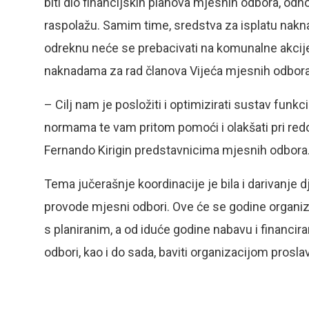
biti dio financijskih planova mjesnih odbora, odn
raspolažu. Samim time, sredstva za isplatu nakna
odreknu neće se prebacivati na komunalne akcije
naknadama za rad članova Vijeća mjesnih odbora
– Cilj nam je posložiti i optimizirati sustav fun
normama te vam pritom pomoći i olakšati pri red
Fernando Kirigin predstavnicima mjesnih odbora
Tema jučerašnje koordinacije je bila i darivanje
provode mjesni odbori. Ove će se godine organizac
s planiranim, a od iduće godine nabavu i financir
odbori, kao i do sada, baviti organizacijom prosl