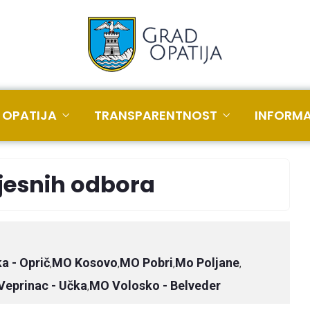
 OPATIJA
TRANSPARENTNOST
INFORMA
jesnih odbora
a - Oprič
MO Kosovo
MO Pobri
Mo Poljane
,
,
,
,
eprinac - Učka
MO Volosko - Belveder
,