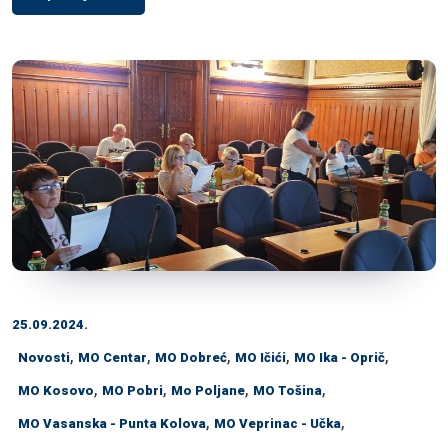
25.09.2024.
,
,
,
,
,
Novosti
MO Centar
MO Dobreć
MO Ičići
MO Ika - Oprič
,
,
,
,
MO Kosovo
MO Pobri
Mo Poljane
MO Tošina
,
,
MO Vasanska - Punta Kolova
MO Veprinac - Učka