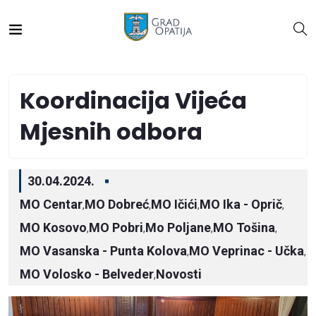
Koordinacija Vijeća
Mjesnih odbora
30.04.2024.
MO Centar
MO Dobreć
MO Ičići
MO Ika - Oprič
,
,
,
,
MO Kosovo
MO Pobri
Mo Poljane
MO Tošina
,
,
,
,
MO Vasanska - Punta Kolova
MO Veprinac - Učka
,
,
MO Volosko - Belveder
Novosti
,