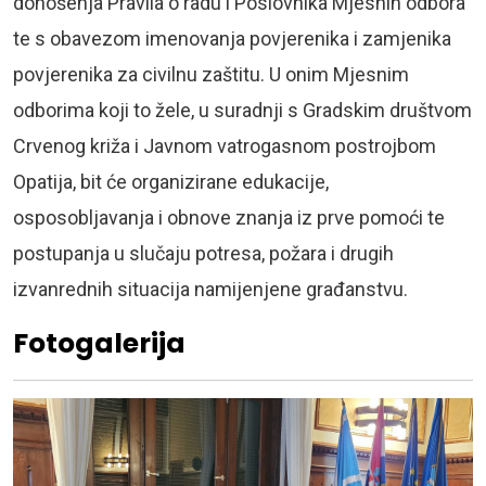
donošenja Pravila o radu i Poslovnika Mjesnih odbora
te s obavezom imenovanja povjerenika i zamjenika
povjerenika za civilnu zaštitu. U onim Mjesnim
odborima koji to žele, u suradnji s Gradskim društvom
Crvenog križa i Javnom vatrogasnom postrojbom
Opatija, bit će organizirane edukacije,
osposobljavanja i obnove znanja iz prve pomoći te
postupanja u slučaju potresa, požara i drugih
izvanrednih situacija namijenjene građanstvu.
Fotogalerija