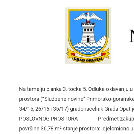
Na temelju clanka 3. tocke 5. Odluke o davanju u
prostora (“Službene novine” Primorsko-goranske ž
34/15, 26/16 i 35/17) gradonacelnik Grada Opat
POSLOVNOG PROSTORA Predmet zakupa je poslo
površine 36,78 m² stanje prostora: djelomicno ur