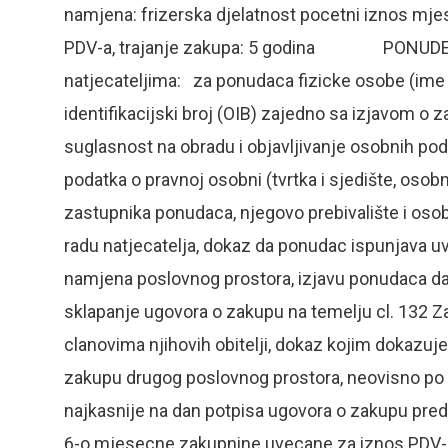
namjena: frizerska djelatnost pocetni iznos mj
PDV-a, trajanje zakupa: 5 godina PONU
natjecateljima: za ponudaca fizicke osobe (ime 
identifikacijski broj (OIB) zajedno sa izjavom o 
suglasnost na obradu i objavljivanje osobnih p
podatka o pravnoj osobni (tvrtka i sjedište, osobn
zastupnika ponudaca, njegovo prebivalište i osob
radu natjecatelja, dokaz da ponudac ispunjava uv
namjena poslovnog prostora, izjavu ponudaca da s
sklapanje ugovora o zakupu na temelju cl. 132 Z
clanovima njihovih obitelji, dokaz kojim dokazuje
zakupu drugog poslovnog prostora, neovisno po ko
najkasnije na dan potpisa ugovora o zakupu pred
6-o mjesecne zakupnine uvecane za iznos PDV-a