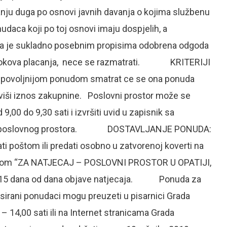
ju duga po osnovi javnih davanja o kojima službenu
daca koji po toj osnovi imaju dospjelih, a
ima je sukladno posebnim propisima odobrena odgoda
se rokova placanja, nece se razmatrati. KRITERIJI
ljnijom ponudom smatrat ce se ona ponuda
ajviši iznos zakupnine. Poslovni prostor može se
,00 do 9,30 sati i izvršiti uvid u zapisnik sa
nosti poslovnog prostora. DOSTAVLJANJE PONUDA:
oštom ili predati osobno u zatvorenoj koverti na
aznakom “ZA NATJECAJ – POSLOVNI PROSTOR U OPATIJI,
od 15 dana od dana objave natjecaja. Ponuda za
sirani ponudaci mogu preuzeti u pisarnici Grada
0 – 14,00 sati ili na Internet stranicama Grada