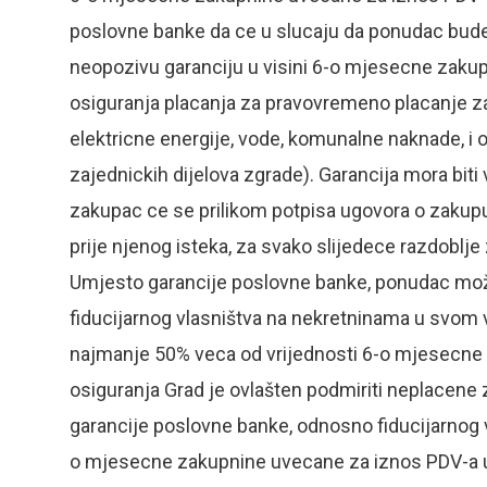
poslovne banke da ce u slucaju da ponudac bude 
neopozivu garanciju u visini 6-o mjesecne zaku
osiguranja placanja za pravovremeno placanje za
elektricne energije, vode, komunalne naknade, i o
zajednickih dijelova zgrade). Garancija mora bit
zakupac ce se prilikom potpisa ugovora o zakupu 
prije njenog isteka, za svako slijedece razdoblje
Umjesto garancije poslovne banke, ponudac može
fiducijarnog vlasništva na nekretninama u svom vl
najmanje 50% veca od vrijednosti 6-o mjesecne
osiguranja Grad je ovlašten podmiriti neplacene 
garancije poslovne banke, odnosno fiducijarnog 
o mjesecne zakupnine uvecane za iznos PDV-a un