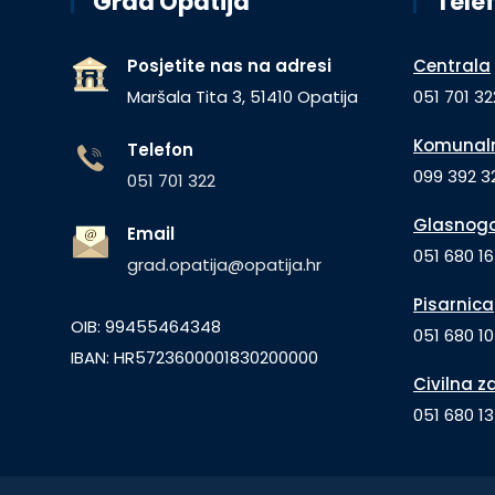
Grad Opatija
Telef
Posjetite nas na adresi
Centrala
Maršala Tita 3, 51410 Opatija
051 701 32
Komunaln
Telefon
099 392 32
051 701 322
Glasnogo
Email
051 680 1
grad.opatija@opatija.hr
Pisarnica
OIB: 99455464348
051 680 10
IBAN: HR5723600001830200000
Civilna z
051 680 1