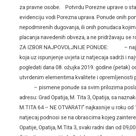
za pravne osobe. Potvrdu Porezne uprave o stan
evidenciju vodi Porezna uprava. Ponude onih ponu
nepodmirenih dugovanja, ili onih ponudaca koj
placanja navedenih obveza, a ne pridržavaju 
ZA IZBOR NAJPOVOLJNIJE PONUDE: – najpovo
koja uz ispunjenje uvjeta iz natjecaja sadrži i n
pogledati dana 08. ožujka 2019. godine (petak) od 9
utvrdenim elementima kvalitete i opremlje
– pismene ponude sa svim prilozima poslati p
adresu: Grad Opatija, M. Tita 3, Opatija, sa n
M.TITA 64 – NE OTVARATI” najkasnije u roku 
natjecaj podnosi se na obrascima kojeg zaintere
Opatije, Opatija, M.Tita 3, svaki radni dan od 09,0