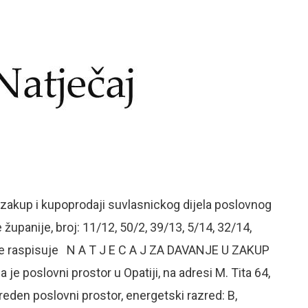
 zakup i kupoprodaji suvlasnickog dijela poslovnog
upanije, broj: 11/12, 50/2, 39/13, 5/14, 32/14,
ije raspisuje N A T J E C A J ZA DAVANJE U ZAKUP
vni prostor u Opatiji, na adresi M. Tita 64,
eden poslovni prostor, energetski razred: B,