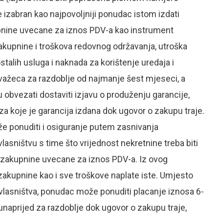
izabran kao najpovoljniji ponudac istom izdati
pnine uvecane za iznos PDV-a kao instrument
kupnine i troškova redovnog održavanja, utroška
stalih usluga i naknada za korištenje uredaja i
i važeca za razdoblje od najmanje šest mjeseci, a
obvezati dostaviti izjavu o produženju garancije,
 za koje je garancija izdana dok ugovor o zakupu traje.
 ponuditi i osiguranje putem zasnivanja
asništvu s time što vrijednost nekretnine treba biti
 zakupnine uvecane za iznos PDV-a. Iz ovog
zakupnine kao i sve troškove naplate iste. Umjesto
vlasništva, ponudac može ponuditi placanje iznosa 6-
aprijed za razdoblje dok ugovor o zakupu traje,