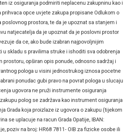
šten iz osiguranja podmiriti neplacenu zakupninu kao i
 da prihvaca opce uvjete zakupa propisane Odlukom o
a poslovnog prostora, te da je upoznat sa stanjem i
vu natjecatelja da je upoznat da je poslovni prostor
ezuje da ce, ako bude izabran najpovoljnijim
u skladu s pravilima struke i ishoditi sva odobrenja
 prostoru, opširan opis ponude, odnosno sadržaj i
garantnog pologa u visini jednostrukog iznosa pocetne
brani ponudac gubi pravo na povrat pologa u slucaju
jucenja ugovora ne pruži instrumente osiguranja
 zakupu polog se zadržava kao instrument osiguranja
ja Grada koja proizlaze iz ugovora o zakupu (tijekom
ina se uplacuje na racun Grada Opatije, IBAN:
poziv na broj: HR68 7811- OIB za fizicke osobe ili