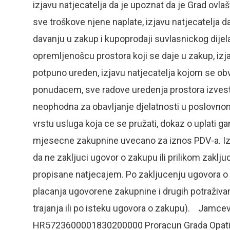
izjavu natjecatelja da je upoznat da je Grad ovla
sve troškove njene naplate, izjavu natjecatelja
davanju u zakup i kupoprodaji suvlasnickog dijel
opremljenošcu prostora koji se daje u zakup, izja
potpuno ureden, izjavu natjecatelja kojom se obv
ponudacem, sve radove uredenja prostora izvesti 
neophodna za obavljanje djelatnosti u poslovnom
vrstu usluga koja ce se pružati, dokaz o uplati 
mjesecne zakupnine uvecano za iznos PDV-a. Iza
da ne zakljuci ugovor o zakupu ili prilikom zakl
propisane natjecajem. Po zakljucenju ugovora o
placanja ugovorene zakupnine i drugih potraživan
trajanja ili po isteku ugovora o zakupu). Jamcev
HR5723600001830200000 Proracun Grada Opatije, 