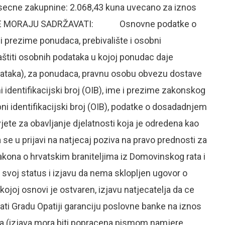
esecne zakupnine: 2.068,43 kuna uvecano za iznos
DE MORAJU SADRŽAVATI: Osnovne podatke o
i prezime ponudaca, prebivalište i osobni
zaštiti osobnih podataka u kojoj ponudac daje
odataka), za ponudaca, pravnu osobu obvezu dostave
i identifikacijski broj (OIB), ime i prezime zakonskog
ni identifikacijski broj (OIB), podatke o dosadadnjem
jete za obavljanje djelatnosti koja je odredena kao
e u prijavi na natjecaj poziva na pravo prednosti za
akona o hrvatskim braniteljima iz Domovinskog rata i
 svoj status i izjavu da nema sklopljen ugovor o
joj osnovi je ostvaren, izjavu natjecatelja da ce
ati Gradu Opatiji garanciju poslovne banke na iznos
 (izjava mora biti popracena pismom namjere