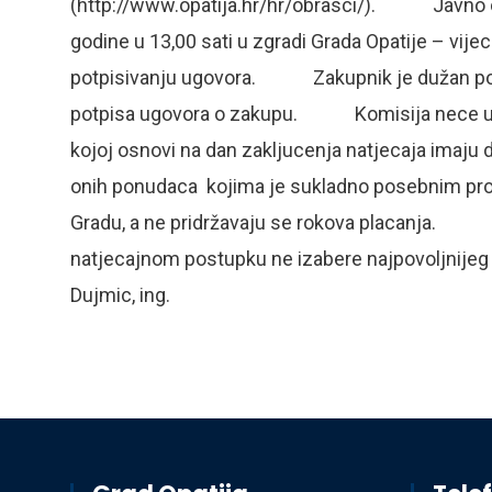
(http://www.opatija.hr/hr/obrasci/). Javno ot
godine u 13,00 sati u zgradi Grada Opatije – vij
potpisivanju ugovora. Zakupnik je dužan pocet
potpisa ugovora o zakupu. Komisija nece uzet
kojoj osnovi na dan zakljucenja natjecaja imaju 
onih ponudaca kojima je sukladno posebnim pr
Gradu, a ne pridržavaju se rokova placanja.
natjecajnom postupku ne izabere najpovolj
Dujmic, ing.