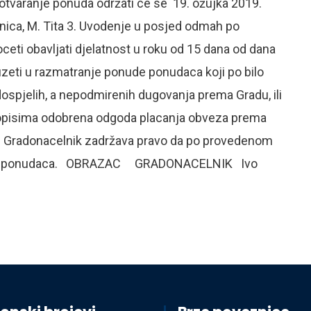
varanje ponuda održati ce se 19. ožujka 2019.
ecnica, M. Tita 3. Uvodenje u posjed odmah po
i obavljati djelatnost u roku od 15 dana od dana
i u razmatranje ponude ponudaca koji po bilo
dospjelih, a nepodmirenih dugovanja prema Gradu, ili
opisima odobrena odgoda placanja obveza prema
 Gradonacelnik zadržava pravo da po provedenom
nijeg ponudaca. OBRAZAC GRADONACELNIK Ivo