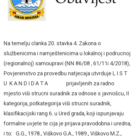
Na temelju clanka 20. stavka 4. Zakona o
službenicima i namještenicima u lokalnoj i podrucnoj
(regionalnoj) samoupravi (NN 86/08 , 61/11i 4/2018),
Povjerenstvo za provedbu natjecaja utvrduje L I S T
U K A N D I D A T A prijavljenih za radno
mjesto viši strucni suradnik za odnose s javnošcu, II
kategorija, potkategorija viši strucni suradnik,
klasifikacijski rang 6. u Ured grada, koji ispunjavaju
formalne uvjete te cija je prijava pravodobna i uredna,
i to: G.G., 1978., Viškovo G.A., 1989., Viškovo M.Z.,