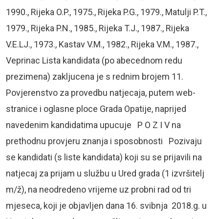
1990., Rijeka O.P., 1975., Rijeka P.G., 1979., Matulji P.T.,
1979., Rijeka P.N., 1985., Rijeka T.J., 1987., Rijeka
V.E.LJ., 1973., Kastav V.M., 1982., Rijeka V.M., 1987.,
Veprinac Lista kandidata (po abecednom redu
prezimena) zakljucena je s rednim brojem 11.
Povjerenstvo za provedbu natjecaja, putem web-
stranice i oglasne ploce Grada Opatije, naprijed
navedenim kandidatima upucuje P O Z I V na
prethodnu provjeru znanja i sposobnosti Pozivaju
se kandidati (s liste kandidata) koji su se prijavili na
natjecaj za prijam u službu u Ured grada (1 izvršitelj
m/ž), na neodredeno vrijeme uz probni rad od tri
mjeseca, koji je objavljen dana 16. svibnja 2018.g. u