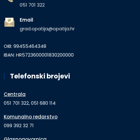
051 701 322
Email
grad.opatija@opatija.hr
OIB: 99455464348
IBAN: HR5723600001830200000
Telefonski brojevi
Centrala
051 701 322, 051 680 114
Komunalno redarstvo
099 392 32 71
Glasnogovornica