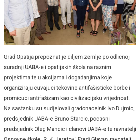
Grad Opatija prepoznat je diljem zemlje po odlicnoj
suradnji UABA-e i opatijskih škola na raznim
projektima te u akcijama i dogadanjima koje
organiziraju cuvajuci tekovine antifašisticke borbe i
promicuci antifašizam kao civilizacijsku vrijednost.
Na sastanku su sudjelovali gradonacelnik Ivo Dujmic,
predsjednik UABA-e Bruno Starcic, pocasni
predsjednik Oleg Mandic i clanovi UABA-e te ravnatelji
Osnovne škole „R. K. Jeretov“ Fredi Glavan, ravnatelj