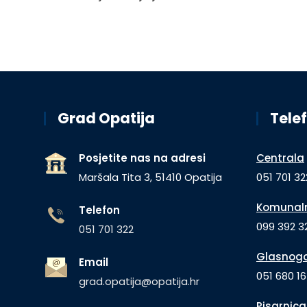
Grad Opatija
Telef
Posjetite nas na adresi
Centrala
Maršala Tita 3, 51410 Opatija
051 701 32
Komunaln
Telefon
099 392 32
051 701 322
Glasnogo
Email
051 680 1
grad.opatija@opatija.hr
Pisarnica