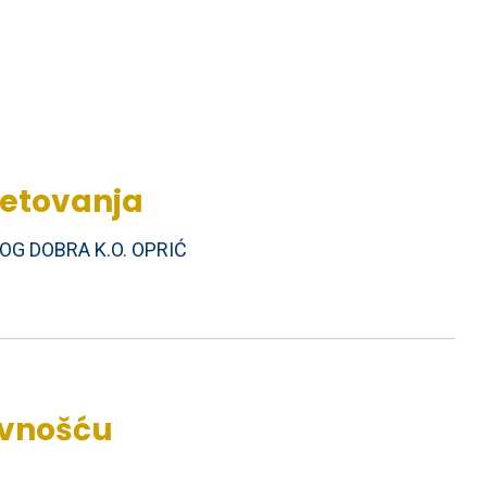
jetovanja
NOG DOBRA K.O. OPRIĆ
avnošću