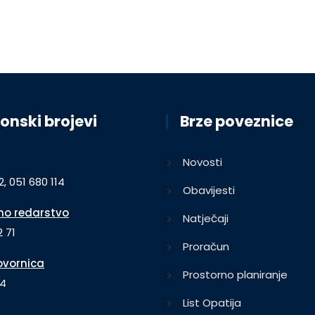
onski brojevi
Brze poveznice
Novosti
2, 051 680 114
Obavijesti
o redarstvo
Natječaji
 71
Proračun
vornica
Prostorno planiranje
64
List Opatija