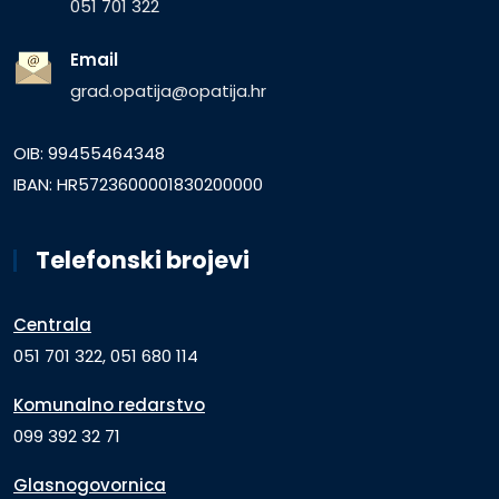
051 701 322
Email
grad.opatija@opatija.hr
OIB: 99455464348
IBAN: HR5723600001830200000
Telefonski brojevi
Centrala
051 701 322, 051 680 114
Komunalno redarstvo
099 392 32 71
Glasnogovornica