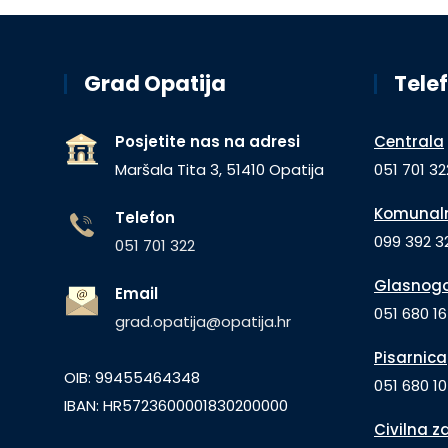
Grad Opatija
Telef
Posjetite nas na adresi
Centrala
Maršala Tita 3, 51410 Opatija
051 701 32
Komunaln
Telefon
099 392 32
051 701 322
Glasnogo
Email
051 680 1
grad.opatija@opatija.hr
Pisarnica
OIB: 99455464348
051 680 10
IBAN: HR5723600001830200000
Civilna z