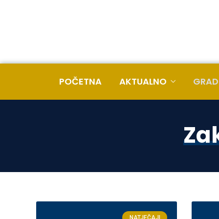
POČETNA
AKTUALNO
GRAD
Za
NATJEČAJI