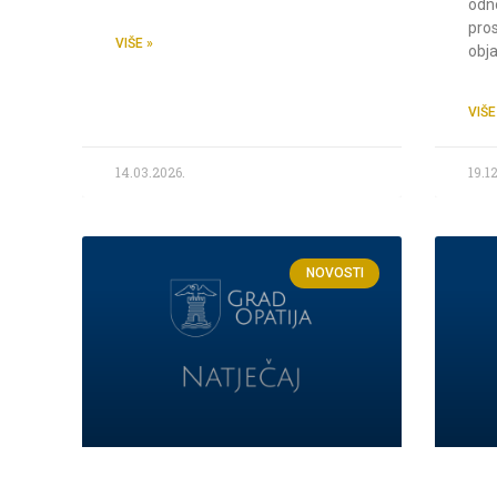
odn
pros
VIŠE »
obja
VIŠE
14.03.2026.
19.1
NOVOSTI