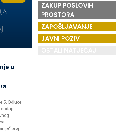
ZAKUP POSLOVIH
PROSTORA
ZAPOŠLJAVANJE
JAVNI POZIV
OSTALI NATJEČAJI
nje u
ora
ke 5. Odluke
prodaji
ovnog
ine
nije“ broj