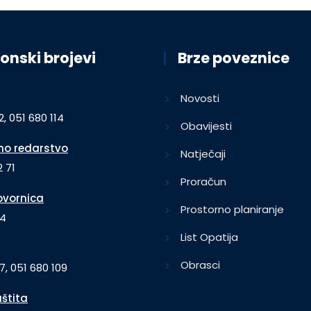
onski brojevi
Brze poveznice
Novosti
2, 051 680 114
Obavijesti
o redarstvo
Natječaji
 71
Proračun
vornica
Prostorno planiranje
64
List Opatija
Obrasci
7, 051 680 109
aštita