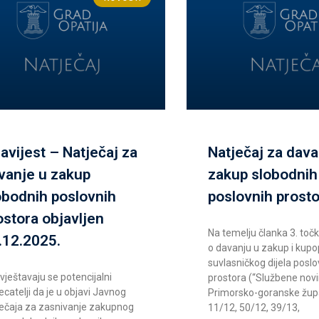
avijest – Natječaj za
Natječaj za dava
vanje u zakup
zakup slobodnih
obodnih poslovnih
poslovnih prost
ostora objavljen
Na temelju članka 3. toč
.12.2025.
o davanju u zakup i kupo
suvlasničkog dijela posl
ještavaju se potencijalni
prostora (“Službene nov
ecatelji da je u objavi Javnog
Primorsko-goranske župa
ječaja za zasnivanje zakupnog
11/12, 50/12, 39/13,