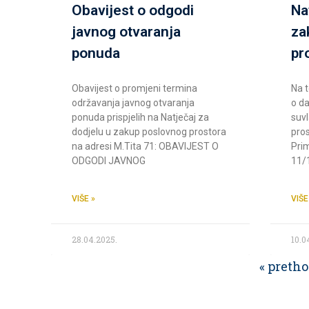
Obavijest o odgodi
Na
javnog otvaranja
za
ponuda
pr
Obavijest o promjeni termina
Na t
održavanja javnog otvaranja
o da
ponuda prispjelih na Natječaj za
suvl
dodjelu u zakup poslovnog prostora
pro
na adresi M.Tita 71: OBAVIJEST O
Pri
ODGODI JAVNOG
11/1
VIŠE »
VIŠE
28.04.2025.
10.0
« preth