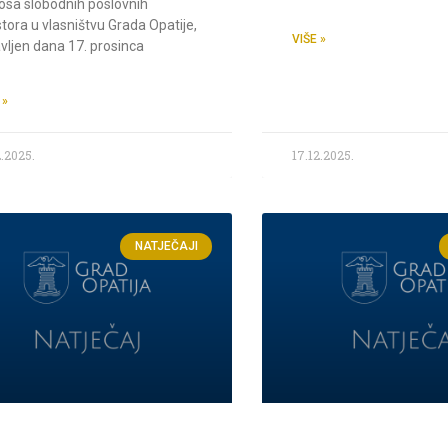
osa slobodnih poslovnih
tora u vlasništvu Grada Opatije,
VIŠE »
vljen dana 17. prosinca
 »
2.2025.
17.12.2025.
NATJEČAJI