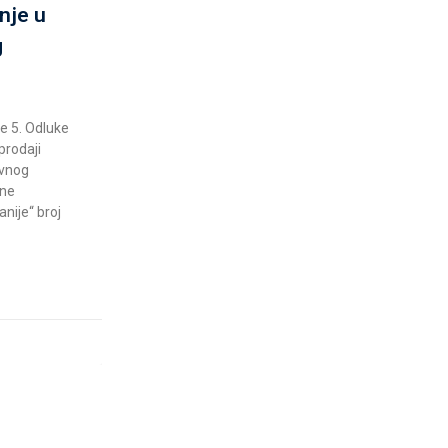
nje u
g
ke 5. Odluke
prodaji
ovnog
ine
nije“ broj