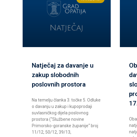
Natječaj za davanje u
Ob
zakup slobodnih
da
poslovnih prostora
sl
pr
Na temelju članka 3. točke 5. Odluke
17
o davanju u zakup i kupoprodaji
suvlasničkog dijela poslovnog
Obav
prostora (“Službene novine
natj
Primorsko-goranske županije“ broj
nat
11/12, 50/12, 39/13,