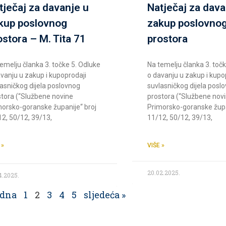
tječaj za davanje u
Natječaj za dava
kup poslovnog
zakup poslovno
ostora – M. Tita 71
prostora
emelju članka 3. točke 5. Odluke
Na temelju članka 3. toč
vanju u zakup i kupoprodaji
o davanju u zakup i kupo
asničkog dijela poslovnog
suvlasničkog dijela posl
stora (“Službene novine
prostora (“Službene nov
morsko-goranske županije“ broj
Primorsko-goranske župa
2, 50/12, 39/13,
11/12, 50/12, 39/13,
 »
VIŠE »
20.02.2025.
4.2025.
odna
1
2
3
4
5
sljedeća »