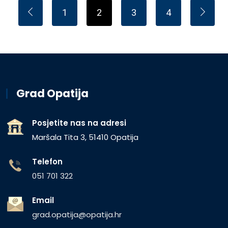
1
2
3
4
Grad Opatija
Posjetite nas na adresi
Maršala Tita 3, 51410 Opatija
Telefon
051 701 322
Email
grad.opatija@opatija.hr