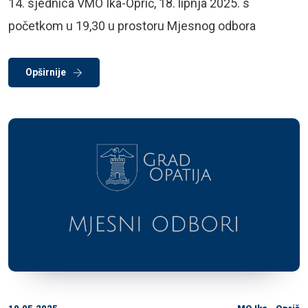
14. sjednica VMO Ika-Oprič, 18. lipnja 2025. s
početkom u 19,30 u prostoru Mjesnog odbora
Opširnije