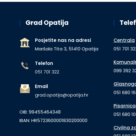
Grad Opatija
Telef
Posjetite nas na adresi
Centrala
Maršala Tita 3, 51410 Opatija
051 701 32
Komunaln
Telefon
099 392 32
051 701 322
Glasnogo
Email
051 680 1
grad.opatija@opatija.hr
Pisarnica
OIB: 99455464348
051 680 10
IBAN: HR5723600001830200000
Civilna z