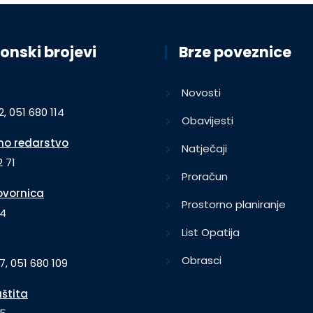
onski brojevi
Brze poveznice
Novosti
2, 051 680 114
Obavijesti
o redarstvo
Natječaji
 71
Proračun
vornica
Prostorno planiranje
64
List Opatija
Obrasci
7, 051 680 109
aštita