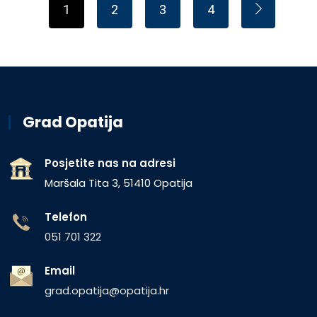
1
2
3
4
Grad Opatija
Posjetite nas na adresi
Maršala Tita 3, 51410 Opatija
Telefon
051 701 322
Email
grad.opatija@opatija.hr