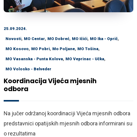
25.09.2024.
,
,
,
,
,
Novosti
MO Centar
MO Dobreć
MO Ičići
MO Ika - Oprič
,
,
,
,
MO Kosovo
MO Pobri
Mo Poljane
MO Tošina
,
,
MO Vasanska - Punta Kolova
MO Veprinac - Učka
MO Volosko - Belveder
Koordinacija Vijeća mjesnih
odbora
Na jučer održanoj koordinaciji Vijeća mjesnih odbora
predstavnici opatijskih mjesnih odbora informirani su
o rezultatima