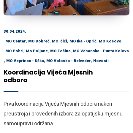
30.04.2024.
,
,
,
,
,
MO Centar
MO Dobreć
MO Ičići
MO Ika - Oprič
MO Kosovo
,
,
,
MO Pobri
Mo Poljane
MO Tošina
MO Vasanska - Punta Kolova
,
,
,
MO Veprinac - Učka
MO Volosko - Belveder
Novosti
Koordinacija Vijeća Mjesnih
odbora
Prva koordinacija Vijeća Mjesnih odbora nakon
preustroja i provedenih izbora za opatijsku mjesnu
samoupravu održana