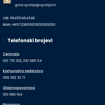
grad.opatija@opatija.hr
OIB: 99455464348
IBAN: HR5723600001830200000
Telefonski brojevi
Centrala
051 701 322, 051 680 114
Komunalno redarstvo
099 392 32 71
Glasnogovornica
051 680 164
Pisarnica